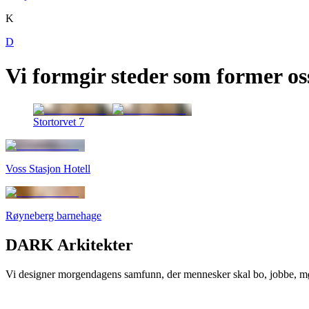
K
D
Vi formgir steder som former os
Stortorvet 7
Voss Stasjon Hotell
Røyneberg barnehage
DARK Arkitekter
Vi designer morgendagens samfunn, der mennesker skal bo, jobbe, møt