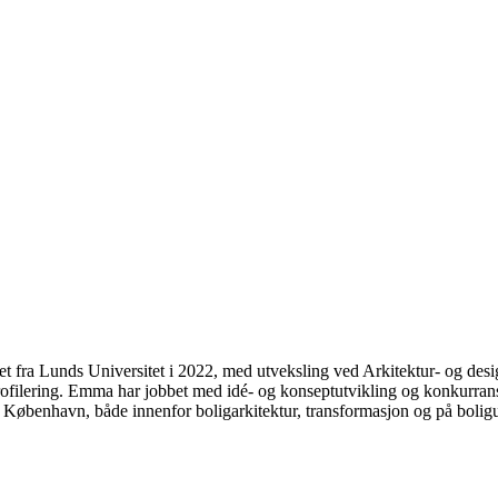
t fra Lunds Universitet i 2022, med utveksling ved Arkitektur- og des
ilering. Emma har jobbet med idé- og konseptutvikling og konkurransefor
øbenhavn, både innenfor boligarkitektur, transformasjon og på boligu