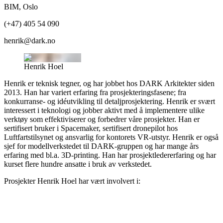
BIM
,
Oslo
(+47) 405 54 090
henrik@dark.no
Henrik Hoel
Henrik er teknisk tegner, og har jobbet hos DARK Arkitekter siden
2013. Han har variert erfaring fra prosjekteringsfasene; fra
konkurranse- og idéutvikling til detaljprosjektering. Henrik er svært
interessert i teknologi og jobber aktivt med å implementere ulike
verktøy som effektiviserer og forbedrer våre prosjekter. Han er
sertifisert bruker i Spacemaker, sertifisert dronepilot hos
Luftfartstilsynet og ansvarlig for kontorets VR-utstyr. Henrik er også
sjef for modellverkstedet til DARK-gruppen og har mange års
erfaring med bl.a. 3D-printing. Han har prosjektledererfaring og har
kurset flere hundre ansatte i bruk av verkstedet.
Prosjekter
Henrik Hoel
har vært involvert i: