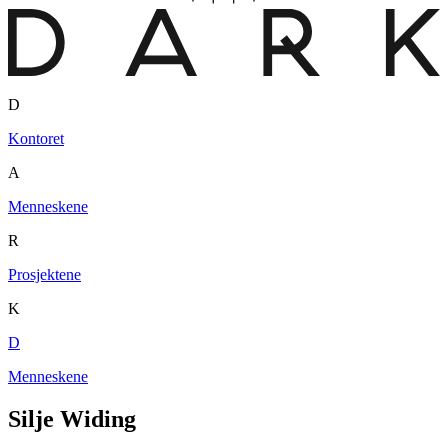
D
Kontoret
A
Menneskene
R
Prosjektene
K
D
Menneskene
Silje Widing