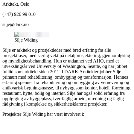
Arkitekt
,
Oslo
(+47) 926 99 010
silje@dark.no
Silje Widing
Silje er arkitekt og prosjektleder med bred erfaring fra alle
prosjektfaser, med særlig vekt på detaljprosjektering, gjennomføring
og myndighetsbehandling. Hun er utdannet ved AHO, med et
utvekslingsår ved University of Washington, Seattle, og har jobbet
fulltid som arkitekt siden 2011. I DARK Arkitekter jobber Silje
primært med rehabilitering, ombygging og transformasjon. Hennes
erfaring spenner fra rehabilitering og ombygging av verneverdig og
antikvarisk bygningsmasse, til nybygg som kontor, hotell, forretning,
restaurant, hytte, bolig og interiør. Silje har også solid erfaring fra
oppfølging av byggeplass, tverrfaglig arbeid, utredning og faglig
rådgivning i komplekse og sikkerhetsklarerte prosjekter.
Prosjekter
Silje Widing
har vært involvert i: