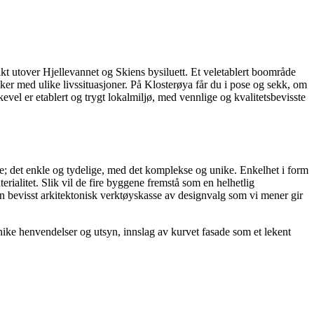
ikt utover Hjellevannet og Skiens bysiluett. Et veletablert boområde
sker med ulike livssituasjoner. På Klosterøya får du i pose og sekk, om
kevel er etablert og trygt lokalmiljø, med vennlige og kvalitetsbevisste
se; det enkle og tydelige, med det komplekse og unike. Enkelhet i form
ialitet. Slik vil de fire byggene fremstå som en helhetlig
n bevisst arkitektonisk verktøyskasse av designvalg som vi mener gir
nike henvendelser og utsyn, innslag av kurvet fasade som et lekent