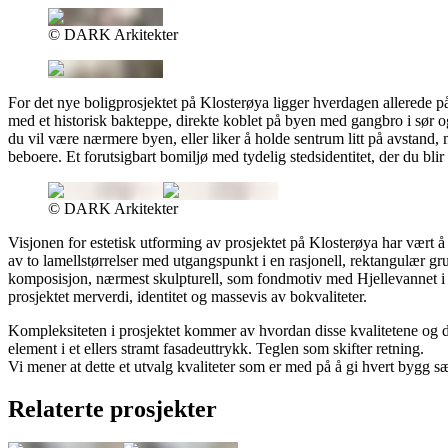
© DARK Arkitekter
For det nye boligprosjektet på Klosterøya ligger hverdagen allerede p
med et historisk bakteppe, direkte koblet på byen med gangbro i sør og
du vil være nærmere byen, eller liker å holde sentrum litt på avstand, 
beboere. Et forutsigbart bomiljø med tydelig stedsidentitet, der du blir
© DARK Arkitekter
Visjonen for estetisk utforming av prosjektet på Klosterøya har vært 
av to lamellstørrelser med utgangspunkt i en rasjonell, rektangulær g
komposisjon, nærmest skulpturell, som fondmotiv med Hjellevannet i f
prosjektet merverdi, identitet og massevis av bokvaliteter.
Kompleksiteten i prosjektet kommer av hvordan disse kvalitetene og de
element i et ellers stramt fasadeuttrykk. Teglen som skifter retning.
Vi mener at dette et utvalg kvaliteter som er med på å gi hvert bygg sær
Relaterte prosjekter