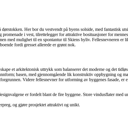
å dørstokken. Her bor du vestvendt på byens solside, med fantastisk uts
 promenade i vest, tilrettelegger for attraktive bosituasjoner for menne
men med mulighet til en spontantur til Skiens byliv. Fellesnevneren er li
 boende fordi gresset allerede er grønt nok.
å skape et arkitektonisk uttrykk som balanserer det moderne og det tidlø
runnform; basen, med gjennomgående lik konstruktiv oppbygning og mater
orgrunnen. Videre fellesnevner for utforming av byggenes fasade, er e
signvalgene er fordelt blant de fire byggene. Store vindusflater med u
preg, og gjøre prosjektet attraktivt og unikt.