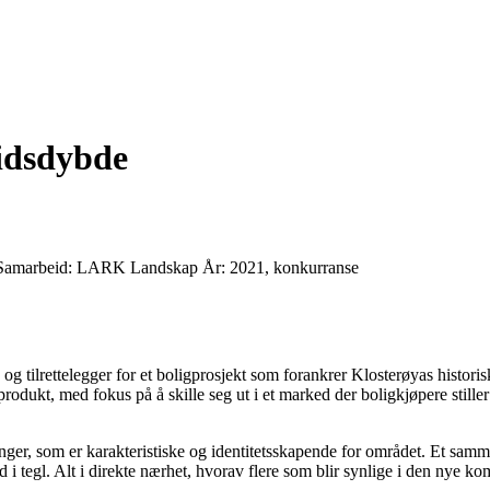
tidsdybde
 Samarbeid: LARK Landskap År: 2021, konkurranse
 og tilrettelegger for et boligprosjekt som forankrer Klosterøyas histori
dukt, med fokus på å skille seg ut i et marked der boligkjøpere stiller 
nger, som er karakteristiske og identitetsskapende for området. Et samm
nd i tegl. Alt i direkte nærhet, hvorav flere som blir synlige i den nye 