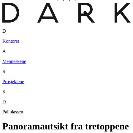
D
Kontoret
A
Menneskene
R
Prosjektene
K
D
Pallplassen
Panoramautsikt fra tretoppene