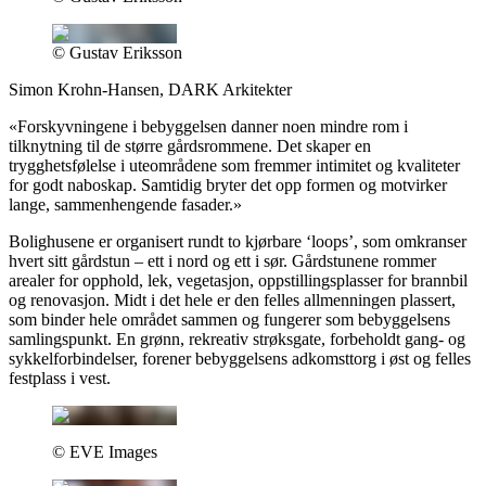
© Gustav Eriksson
Simon Krohn-Hansen, DARK Arkitekter
«
Forskyvningene i bebyggelsen danner noen mindre rom i
tilknytning til de større gårdsrommene. Det skaper en
trygghetsfølelse i uteområdene som fremmer intimitet og kvaliteter
for godt naboskap. Samtidig bryter det opp formen og motvirker
lange, sammenhengende fasader.
»
Bolighusene er organisert rundt to kjørbare ‘loops’, som omkranser
hvert sitt gårdstun – ett i nord og ett i sør. Gårdstunene rommer
arealer for opphold, lek, vegetasjon, oppstillingsplasser for brannbil
og renovasjon. Midt i det hele er den felles allmenningen plassert,
som binder hele området sammen og fungerer som bebyggelsens
samlingspunkt. En grønn, rekreativ strøksgate, forbeholdt gang- og
sykkelforbindelser, forener bebyggelsens adkomsttorg i øst og felles
festplass i vest.
© EVE Images