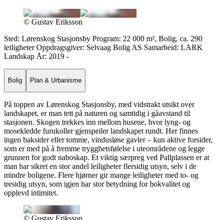
© Gustav Eriksson
Sted: Lørenskog Stasjonsby Program: 22 000 m², Bolig, ca. 290
leiligheter Oppdragsgiver: Selvaag Bolig AS Samarbeid: LARK
Landskap År: 2019 -
Bolig
Plan & Urbanisme
På toppen av Lørenskog Stasjonsby, med vidstrakt utsikt over
landskapet, er man tett på naturen og samtidig i gåavstand til
stasjonen. Skogen trekkes inn mellom husene, hvor lyng- og
mosekledde furukoller gjenspeiler landskapet rundt. Her finnes
ingen baksider eller tomme, vindusløse gavler – kun aktive forsider,
som er med på å fremme trygghetsfølelse i uteområdene og legge
grunnen for godt naboskap. Et viktig særpreg ved Pallplassen er at
man har sikret en stor andel leiligheter flersidig utsyn, selv i de
mindre boligene. Flere hjørner gir mange leiligheter med to- og
tresidig utsyn, som igjen har stor betydning for bokvalitet og
opplevd intimitet.
© Gustav Eriksson