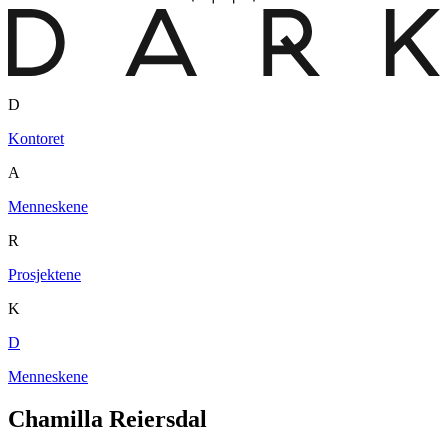
D
Kontoret
A
Menneskene
R
Prosjektene
K
D
Menneskene
Chamilla Reiersdal